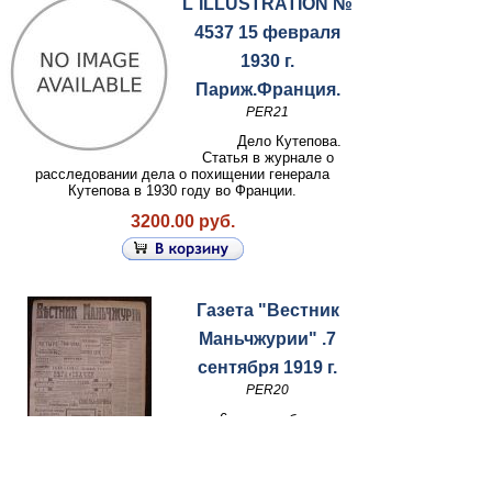
L`ILLUSTRATION №
4537 15 февраля
1930 г.
Париж.Франция.
PER21
Дело Кутепова.
Статья в журнале о
расследовании дела о похищении генерала
Кутепова в 1930 году во Франции.
3200.00 руб.
Газета "Вестник
Маньчжурии" .7
сентября 1919 г.
PER20
6 страниц большого
формата (71х50 см.).
Более 50% объема -
реклама.