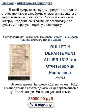
Главная
»
Антикварная периодика
В этой рубрике мы будем предлагать редкие
отечественные и зарубежные газеты и журналы с
информацией о событиях в России и в мировой
истории, издания эмигрантских организаций за
рубежом и прочую подобную периодику.
Сортировать по: наименованию (
возр
|
убыв
), цене (
возр
|
убыв
), рейтингу (
возр
|
убыв
)
BULLETIN
DEPARTEMENT
ALLIER 1812 год.
Отчеты армии
Наполеона.
NAP15
Отчеты армии Наполеона.12 выпусков. 1812г.
Еженедельная газета одного из департаментов в
центре Франции. На французском языке.
36000.00 руб.