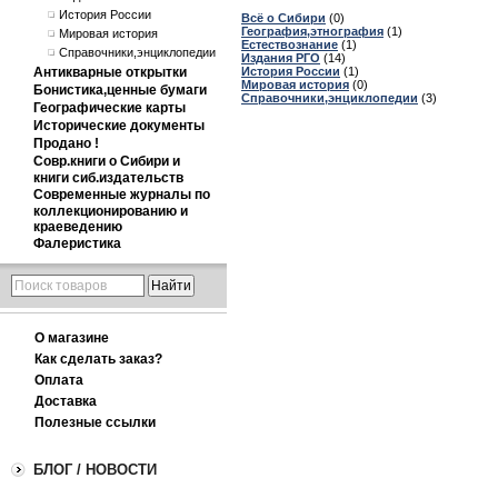
История России
Всё о Сибири
(0)
География,этнография
(1)
Мировая история
Естествознание
(1)
Справочники,энциклопедии
Издания РГО
(14)
Антикварные открытки
История России
(1)
Мировая история
(0)
Бонистика,ценные бумаги
Справочники,энциклопедии
(3)
Географические карты
Исторические документы
Продано !
Совр.книги о Сибири и
книги сиб.издательств
Современные журналы по
коллекционированию и
краеведению
Фалеристика
О магазине
Как сделать заказ?
Оплата
Доставка
Полезные ссылки
БЛОГ / НОВОСТИ