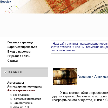
Google+
Главная страница
Наш сайт расчитан на коллекционеров ре
Зарегистрироваться
карт и атласов. У нас Вы, возможно найд
достаточно часты.
Вход с паролем
Обратная связь
Статьи
КАТАЛОГ
Главная
Антиква
»
Автографы
Антикварная периодика
Антикварные книги
У нас можно найти и приобрести
Всё о Сибири
других странах.
Это книги по истории
География,этнография
географического общества, книги о С
Естествознание
Издания РГО