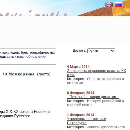
Валюта:
итых людей, бон, географических
лядывать к нам - обновления
4 Марта 2014
Эпоха революционного плаката XX
Моя корзина
(пусто)
века.
Категория -
О плакатах, афишах и
не только...
6 Февраля 2014
...Почтовой станции диктатор...
Категория -
История российской и
мировой почты
оды XIX-XX веков в России и
1 Февраля 2014
издания Русского
Утраченные памятники
Петербурга.
Категория -
Записки филокартиста